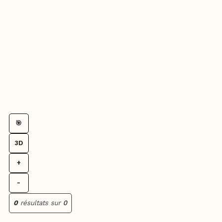
🎯
3D
+
-
0
résultats sur
0