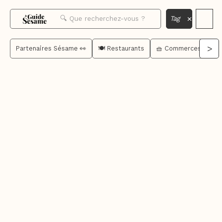
×
Tag
>
Partenaires Sésame 👀
🍽️ Restaurants
🧺 Commerces de bo