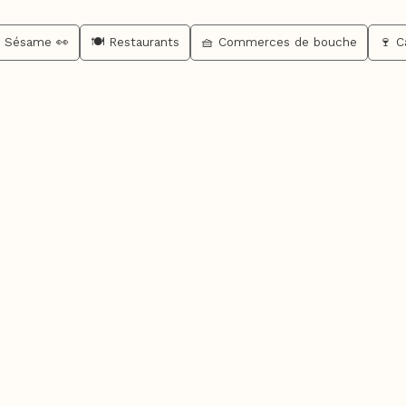
s Sésame 👀
🍽️ Restaurants
🧺 Commerces de bouche
🍷 C