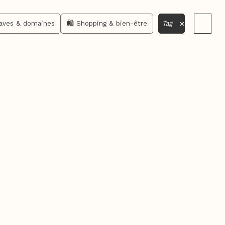
×
aves & domaines
🛍️ Shopping & bien-être
Tag