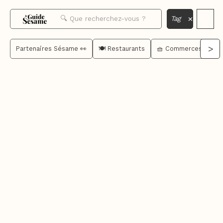
×
Tag
>
Partenaires Sésame 👀
🍽️ Restaurants
🧺 Commerces de bo