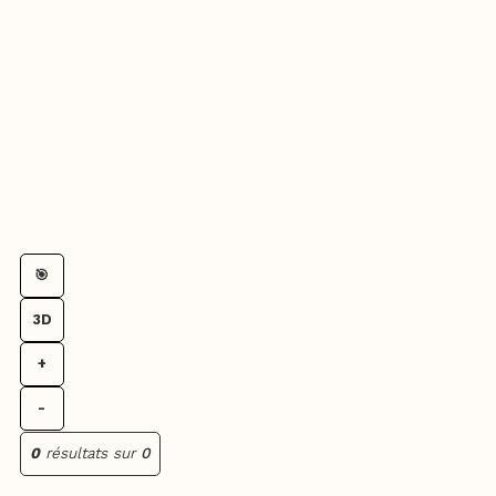
🎯
3D
+
-
0
résultats sur
0